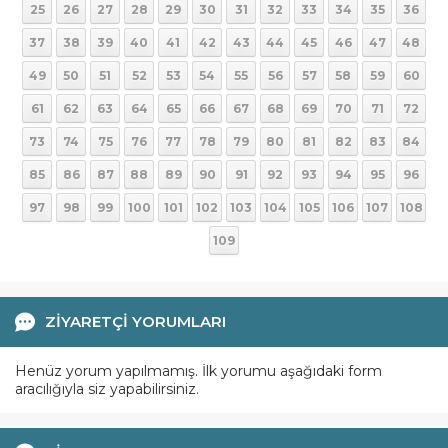
25
26
27
28
29
30
31
32
33
34
35
36
37
38
39
40
41
42
43
44
45
46
47
48
49
50
51
52
53
54
55
56
57
58
59
60
61
62
63
64
65
66
67
68
69
70
71
72
73
74
75
76
77
78
79
80
81
82
83
84
85
86
87
88
89
90
91
92
93
94
95
96
97
98
99
100
101
102
103
104
105
106
107
108
109
ZİYARETÇİ YORUMLARI
Henüz yorum yapılmamış. İlk yorumu aşağıdaki form
aracılığıyla siz yapabilirsiniz.