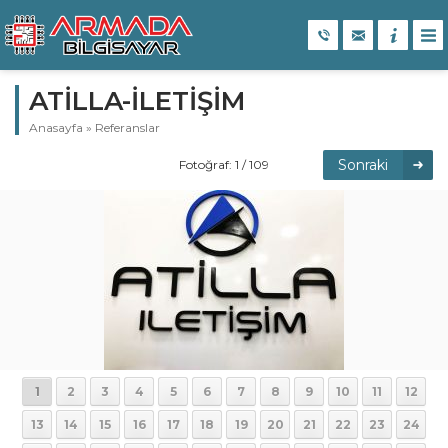
ATİLLA-İLETİŞİM
Anasayfa
»
Referanslar
Sonraki
Fotoğraf: 1 / 109
1
2
3
4
5
6
7
8
9
10
11
12
13
14
15
16
17
18
19
20
21
22
23
24