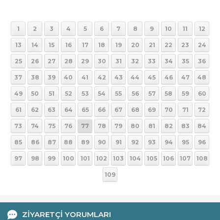
1
2
3
4
5
6
7
8
9
10
11
12
13
14
15
16
17
18
19
20
21
22
23
24
25
26
27
28
29
30
31
32
33
34
35
36
37
38
39
40
41
42
43
44
45
46
47
48
49
50
51
52
53
54
55
56
57
58
59
60
61
62
63
64
65
66
67
68
69
70
71
72
73
74
75
76
77
78
79
80
81
82
83
84
85
86
87
88
89
90
91
92
93
94
95
96
97
98
99
100
101
102
103
104
105
106
107
108
109
ZİYARETÇİ YORUMLARI