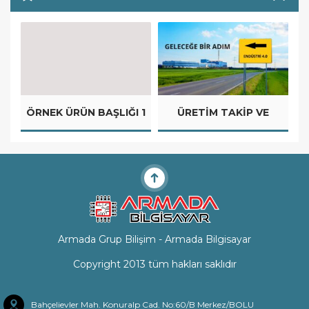
ÖRNEK ÜRÜN BAŞLIĞI 1
ÜRETIM TAKIP VE
Ö
OTOMASYON
SISTEMLERI
Armada Grup Bilişim - Armada Bilgisayar
Copyright 2013 tüm hakları saklıdır
Bahçelievler Mah. Konuralp Cad. No:60/B Merkez/BOLU