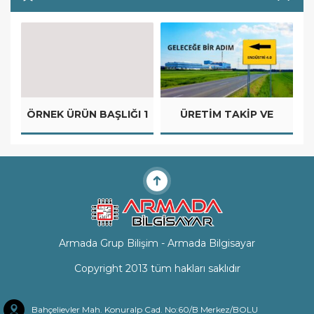
ÖRNEK ÜRÜN BAŞLIĞI 1
ÜRETIM TAKIP VE
Ö
OTOMASYON
SISTEMLERI
Armada Grup Bilişim - Armada Bilgisayar
Copyright 2013 tüm hakları saklıdır
Bahçelievler Mah. Konuralp Cad. No:60/B Merkez/BOLU