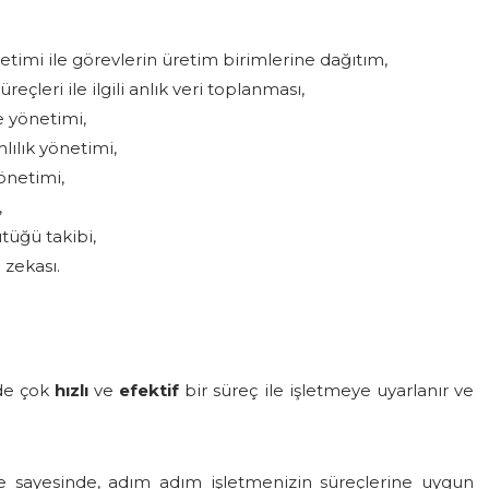
etimi ile görevlerin üretim birimlerine dağıtım,
leri ile ilgili anlık veri toplanması,
e yönetimi,
lılık yönetimi,
önetimi,
,
tüğü takibi,
 zekası.
de çok
hızlı
ve
efektif
bir süreç ile işletmeye uyarlanır ve
e sayesinde, adım adım işletmenizin süreçlerine uygun