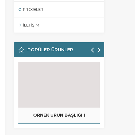
PROJELER
İLETIŞIM
POPÜLER ÜRÜNLER
ÖRNEK ÜRÜN BAŞLIĞI 1
ÜRETIM TAK
SI