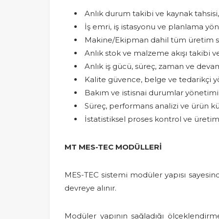
Anlık durum takibi ve kaynak tahsisi,
İş emri, iş istasyonu ve planlama yön
Makine/Ekipman dahil tüm üretim süreç
Anlık stok ve malzeme akışı takibi v
Anlık iş gücü, süreç, zaman ve devam
Kalite güvence, belge ve tedarikçi y
Bakım ve istisnai durumlar yönetimi
Süreç, performans analizi ve ürün kü
İstatistiksel proses kontrol ve üretim
MT MES-TEC MODÜLLERİ
MES-TEC sistemi modüler yapısı sayesin
devreye alınır.
Modüler yapının sağladığı ölçeklendirm