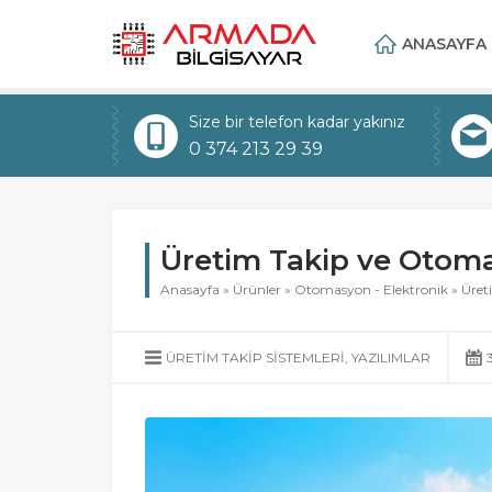
ANASAYFA
Size bir telefon kadar yakınız
0 374 213 29 39
Üretim Takip ve Otoma
Anasayfa
»
Ürünler
»
Otomasyon - Elektronik
»
Üret
ÜRETIM TAKIP SISTEMLERI
,
YAZILIMLAR