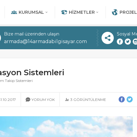
KURUMSAL
HIZMETLER
PROJEL
Bize mail üzerinden ulaşın
Sosyal M
armada@14armadabilgisayar.com
syon Sistemleri
im Takip Sistemleri
31.10.2017
YORUM YOK
3
GÖRÜNTÜLENME