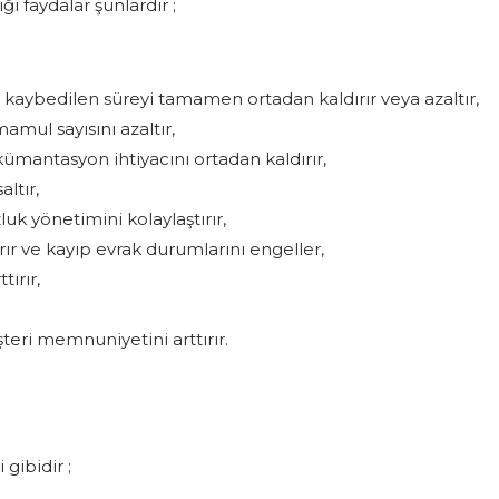
 faydalar şunlardır ;
e kaybedilen süreyi tamamen ortadan kaldırır veya azaltır,
ul sayısını azaltır,
dokümantasyon ihtiyacını ortadan kaldırır,
altır,
luk yönetimini kolaylaştırır,
rır ve kayıp evrak durumlarını engeller,
tırır,
şteri memnuniyetini arttırır.
gibidir ;