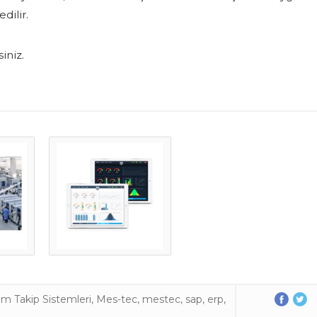
dilir.
iniz.
im Takip Sistemleri
,
Mes-tec
,
mestec
,
sap
,
erp
,