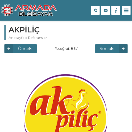
AKPİLİÇ
Anasayfa
»
Referanslar
Önceki
Sonraki
Fotoğraf: 86 /
109