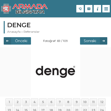
DENGE
Anasayfa
»
Referanslar
Önceki
Sonraki
Fotoğraf: 69 / 109
1
2
3
4
5
6
7
8
9
10
11
12
13
14
15
16
17
18
19
20
21
22
23
24