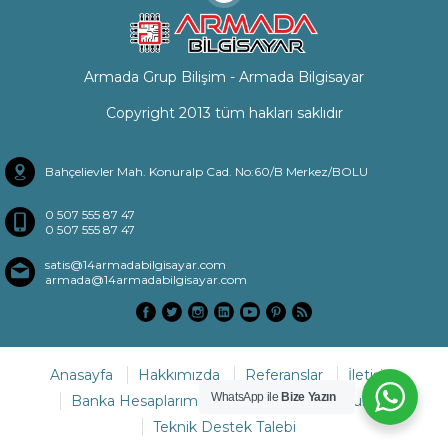
Armada Grup Bilişim - Armada Bilgisayar
Copyright 2013 tüm hakları saklıdır
Bahçelievler Mah. Konuralp Cad. No:60/B Merkez/BOLU
0 507 555 87 47
0 507 555 87 47
satis@14armadabilgisayar.com
armada@14armadabilgisayar.com
Anasayfa
Hakkımızda
Referanslar
İletişim
WhatsApp ile
Bize Yazın
Banka Hesaplarımız
Sıkça Sorulan Sorular
Teknik Destek Talebi