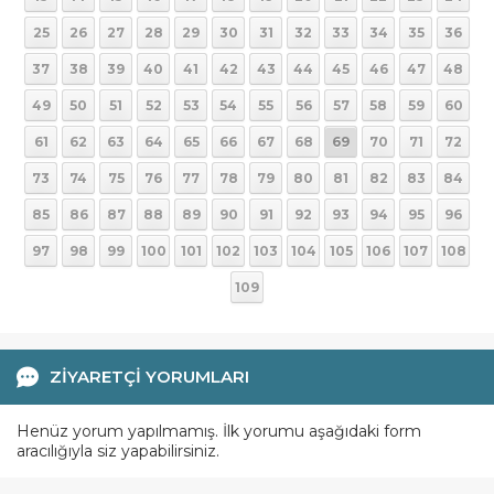
25
26
27
28
29
30
31
32
33
34
35
36
37
38
39
40
41
42
43
44
45
46
47
48
49
50
51
52
53
54
55
56
57
58
59
60
61
62
63
64
65
66
67
68
69
70
71
72
73
74
75
76
77
78
79
80
81
82
83
84
85
86
87
88
89
90
91
92
93
94
95
96
97
98
99
100
101
102
103
104
105
106
107
108
109
ZİYARETÇİ YORUMLARI
Henüz yorum yapılmamış. İlk yorumu aşağıdaki form
aracılığıyla siz yapabilirsiniz.