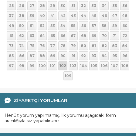
25
26
27
28
29
30
31
32
33
34
35
36
37
38
39
40
41
42
43
44
45
46
47
48
49
50
51
52
53
54
55
56
57
58
59
60
61
62
63
64
65
66
67
68
69
70
71
72
73
74
75
76
77
78
79
80
81
82
83
84
85
86
87
88
89
90
91
92
93
94
95
96
97
98
99
100
101
102
103
104
105
106
107
108
109
ZİYARETÇİ YORUMLARI
Henüz yorum yapılmamış. İlk yorumu aşağıdaki form
aracılığıyla siz yapabilirsiniz.