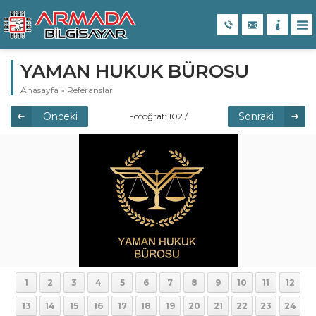
YAMAN HUKUK BÜROSU
Anasayfa
»
Referanslar
Önceki
Sonraki
Fotoğraf: 102 /
109
1
2
3
4
5
6
7
8
9
10
11
12
13
14
15
16
17
18
19
20
21
22
23
24