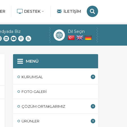
ER
DESTEK
İLETIŞIM
edyada Biz
Dil Seçin
MENÜ
KURUMSAL
FOTO GALERI
ÇÖZÜM ORTAKLARIMIZ
ÜRÜNLER