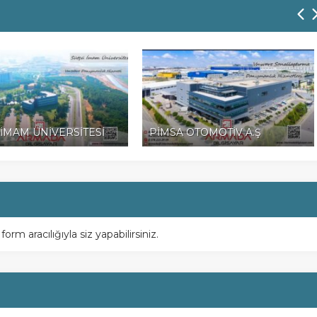
İMAM ÜNİVERSİTESİ
PİMSA OTOMOTİV A.Ş
m aracılığıyla siz yapabilirsiniz.