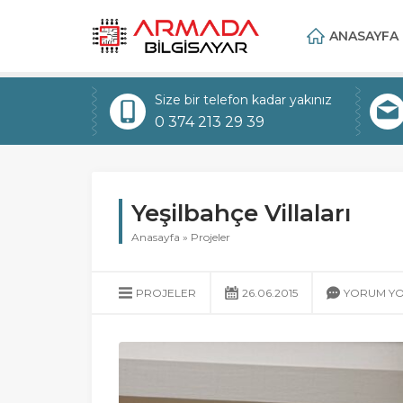
ANASAYFA
Size bir telefon kadar yakınız
0 374 213 29 39
Yeşilbahçe Villaları
Anasayfa
»
Projeler
PROJELER
26.06.2015
YORUM Y