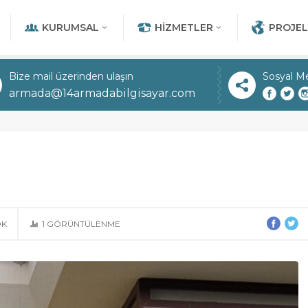
KURUMSAL
HIZMETLER
PROJEL
Bize mail üzerinden ulaşın
Sosyal M
armada@14armadabilgisayar.com
OK
1
GÖRÜNTÜLENME