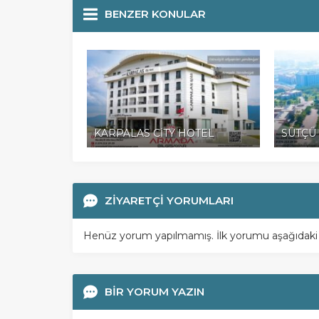
BENZER KONULAR
KARPALAS CİTY HOTEL
SÜTÇÜ 
ZİYARETÇİ YORUMLARI
Henüz yorum yapılmamış. İlk yorumu aşağıdaki for
BİR YORUM YAZIN