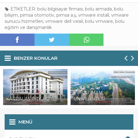
ETİKETLER:
bolu bilgisayar firması
,
bolu armada
,
bolu
bilişim
,
pimsa otomotiv
,
pimsa a.ş
,
vmware install
,
vmware
sunucu hizmetleri
,
vmware dell vxrail
,
bolu vmware
,
bolu
eğitim ve danışmanlık
BENZER KONULAR
SÜTÇÜ İMAM
KARPALAS CİTY HOTEL
ÜNİVERSİTESİ
MENÜ