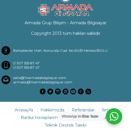
Armada Grup Bilişim - Armada Bilgisayar
Copyright 2013 tüm hakları saklıdır
Bahçelievler Mah. Konuralp Cad. No:60/B Merkez/BOLU
0 507 555 87 47
0 507 555 87 47
satis@14armadabilgisayar.com
armada@14armadabilgisayar.com
Anasayfa
Hakkımızda
Referanslar
İletişim
WhatsApp ile
Bize Yazın
Banka Hesaplarımız
Sıkça Sorulan Sorular
Teknik Destek Talebi