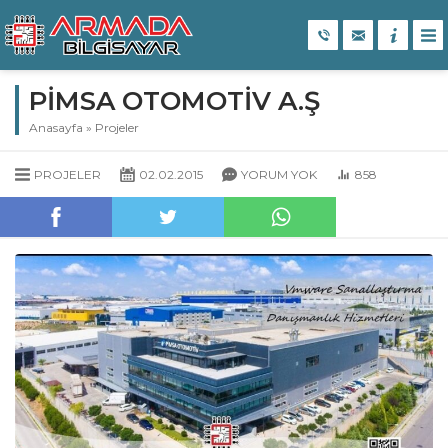
PİMSA OTOMOTİV A.Ş
Anasayfa
»
Projeler
PROJELER
02.02.2015
YORUM YOK
858