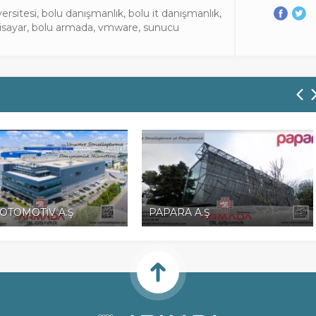
ersitesi
,
bolu danışmanlık
,
bolu it danışmanlık
,
isayar
,
bolu armada
,
vmware
,
sunucu
OTOMOTİV A.Ş
PAPARA A.Ş