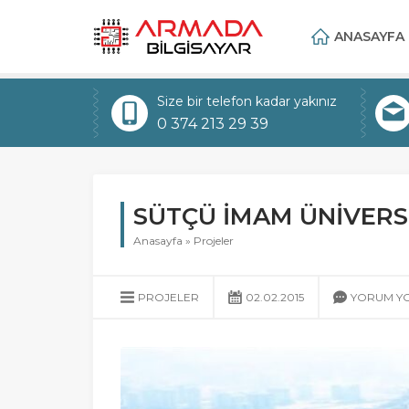
ANASAYFA
Size bir telefon kadar yakınız
0 374 213 29 39
SÜTÇÜ İMAM ÜNİVERS
Anasayfa
»
Projeler
PROJELER
02.02.2015
YORUM Y