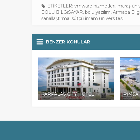
ETİKETLER:
vmware hizmetleri
,
maraş üniv
BOLU BİLGİSAYAR
,
bolu yazılım
,
Armada Bilg
sanallaştırma
,
sütçü imam üniversitesi
BENZER KONULAR
KARPALAS CİTY HOTEL
PİMSA 