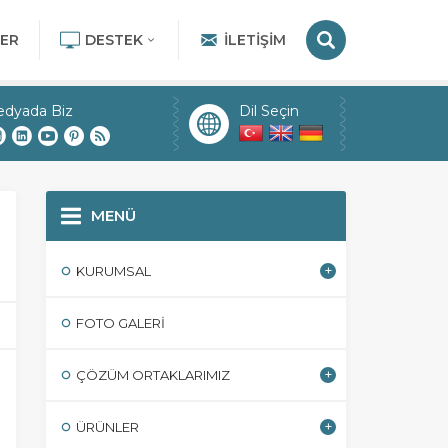
ER
DESTEK
İLETIŞIM
edyada Biz
Dil Seçin
MENÜ
KURUMSAL
FOTO GALERI
ÇÖZÜM ORTAKLARIMIZ
ÜRÜNLER