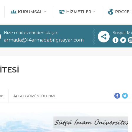
KURUMSAL
HIZMETLER
PROJEL
Bize mail üzerinden ulaşın
Sosyal M
armada@14armadabilgisayar.com
İTESİ
OK
861
GÖRÜNTÜLENME