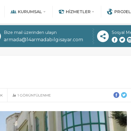
KURUMSAL
HIZMETLER
PROJEL
Bize mail üzerinden ulaşın
Sosyal M
armada@14armadabilgisayar.com
OK
1
GÖRÜNTÜLENME