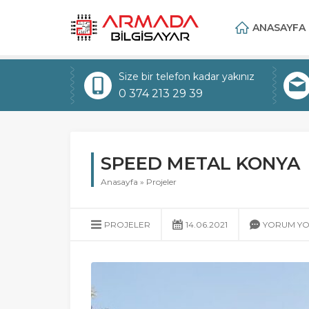
ANASAYFA
Size bir telefon kadar yakınız
0 374 213 29 39
SPEED METAL KONYA
Anasayfa
»
Projeler
PROJELER
14.06.2021
YORUM Y