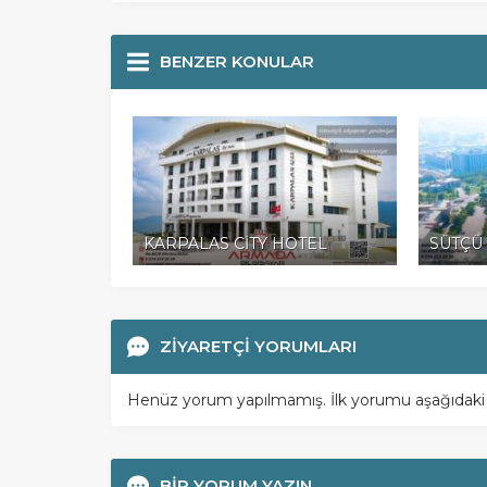
BENZER KONULAR
KARPALAS CİTY HOTEL
SÜTÇÜ İ
ZİYARETÇİ YORUMLARI
Henüz yorum yapılmamış. İlk yorumu aşağıdaki for
BİR YORUM YAZIN