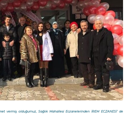
izmet vermiş olduğumuz, Sağlık Mahallesi Eczanelerinden İREM ECZANESİ’ de