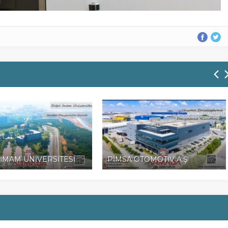
İMAM ÜNİVERSİTESİ
PİMSA OTOMOTİV A.Ş