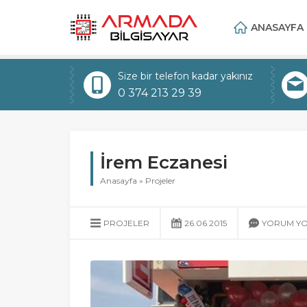
ANASAYFA
Size bir telefon kadar yakınız
0 374 213 29 39
İrem Eczanesi
Anasayfa
»
Projeler
PROJELER
26.06.2015
YORUM Y