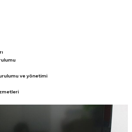
rı
urulumu
kurulumu ve yönetimi
zmetleri