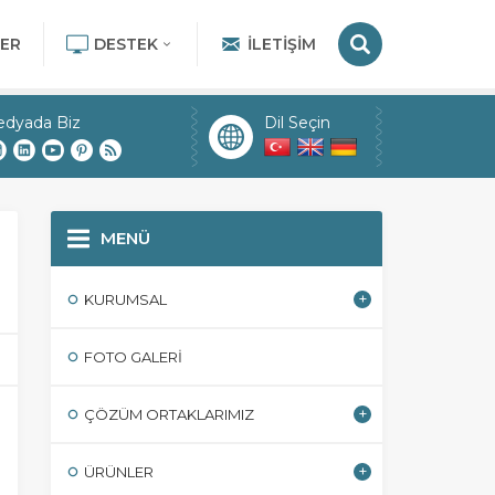
ER
DESTEK
İLETIŞIM
edyada Biz
Dil Seçin
MENÜ
KURUMSAL
FOTO GALERI
ÇÖZÜM ORTAKLARIMIZ
ÜRÜNLER