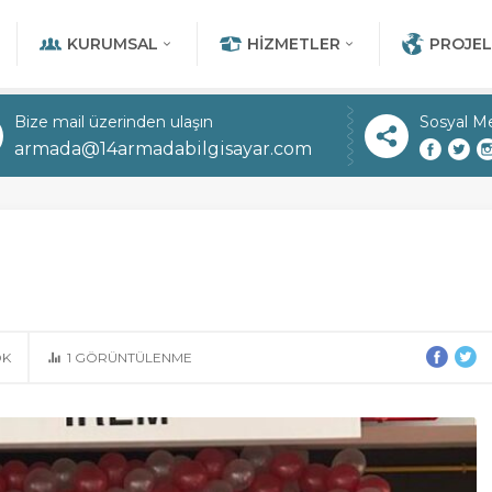
KURUMSAL
HIZMETLER
PROJEL
Bize mail üzerinden ulaşın
Sosyal M
armada@14armadabilgisayar.com
OK
1
GÖRÜNTÜLENME