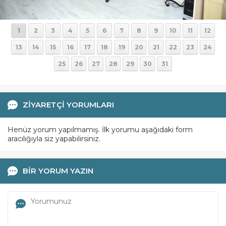
1
2
3
4
5
6
7
8
9
10
11
12
13
14
15
16
17
18
19
20
21
22
23
24
25
26
27
28
29
30
31
ZİYARETÇİ YORUMLARI
Henüz yorum yapılmamış. İlk yorumu aşağıdaki form
aracılığıyla siz yapabilirsiniz.
BİR YORUM YAZIN