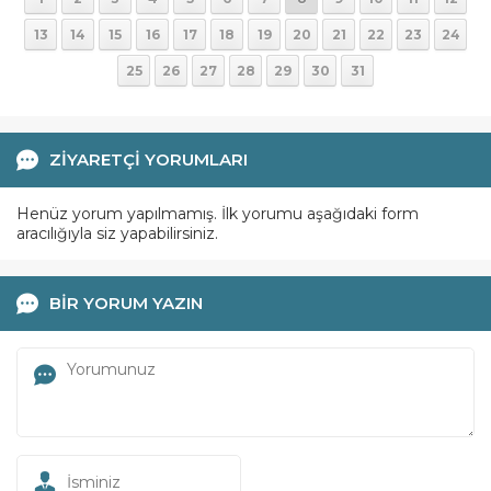
13
14
15
16
17
18
19
20
21
22
23
24
25
26
27
28
29
30
31
ZİYARETÇİ YORUMLARI
Henüz yorum yapılmamış. İlk yorumu aşağıdaki form
aracılığıyla siz yapabilirsiniz.
BİR YORUM YAZIN