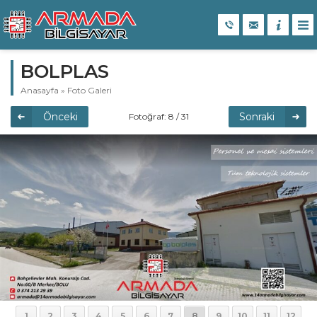
BOLPLAS
Anasayfa
»
Foto Galeri
Önceki
Sonraki
Fotoğraf: 8 / 31
1
2
3
4
5
6
7
8
9
10
11
12