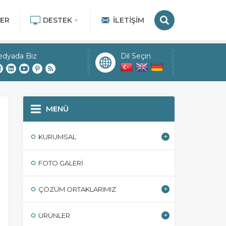
ER
DESTEK
İLETIŞIM
edyada Biz
Dil Seçin
MENÜ
KURUMSAL
FOTO GALERI
ÇÖZÜM ORTAKLARIMIZ
ÜRÜNLER