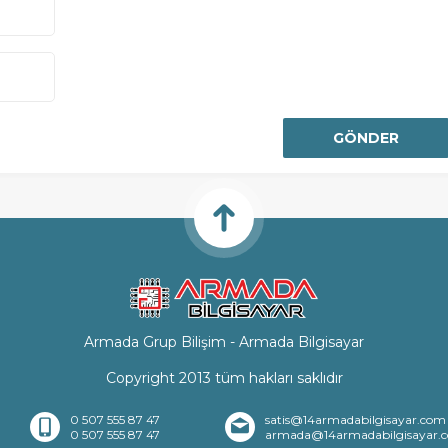
Armada Grup Bilişim - Armada Bilgisayar
Copyright 2013 tüm hakları saklıdır
0 507 555 87 47
satis@14armadabilgisayar.com
0 507 555 87 47
armada@14armadabilgisayar.