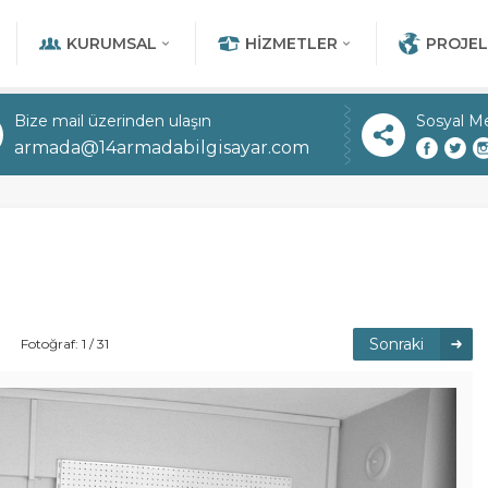
KURUMSAL
HIZMETLER
PROJEL
Bize mail üzerinden ulaşın
Sosyal M
armada@14armadabilgisayar.com
Sonraki
Fotoğraf: 1 / 31