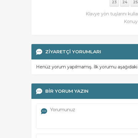
23
24
25
Klavye yön tuşlarını kulla
Konuy
ZİYARETÇİ YORUMLARI
Henüz yorum yapılmamış. İlk yorumu aşağıdaki for
BİR YORUM YAZIN