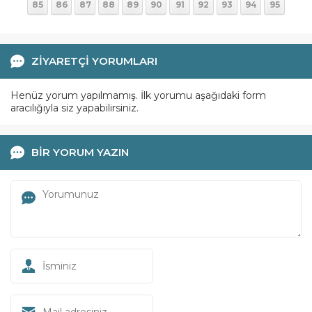
85
86
87
88
89
90
91
92
93
94
95
ZİYARETÇİ YORUMLARI
Henüz yorum yapılmamış. İlk yorumu aşağıdaki form
aracılığıyla siz yapabilirsiniz.
BİR YORUM YAZIN