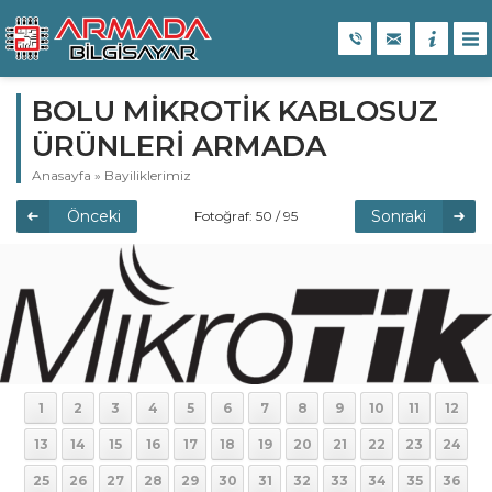
BOLU MİKROTİK KABLOSUZ
ÜRÜNLERİ ARMADA
Anasayfa
»
Bayiliklerimiz
Önceki
Sonraki
Fotoğraf: 50 / 95
1
2
3
4
5
6
7
8
9
10
11
12
13
14
15
16
17
18
19
20
21
22
23
24
25
26
27
28
29
30
31
32
33
34
35
36