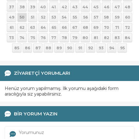
37
38
39
40
41
42
43
44
45
46
47
48
49
50
51
52
53
54
55
56
57
58
59
60
61
62
63
64
65
66
67
68
69
70
71
72
73
74
75
76
77
78
79
80
81
82
83
84
85
86
87
88
89
90
91
92
93
94
95
ZİYARETÇİ YORUMLARI
Henüz yorum yapılmamış. İlk yorumu aşağıdaki form
aracılığıyla siz yapabilirsiniz.
BİR YORUM YAZIN