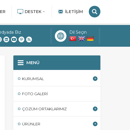
ER
DESTEK
İLETIŞIM
edyada Biz
Dil Seçin
MENÜ
KURUMSAL
FOTO GALERI
ÇÖZÜM ORTAKLARIMIZ
ÜRÜNLER