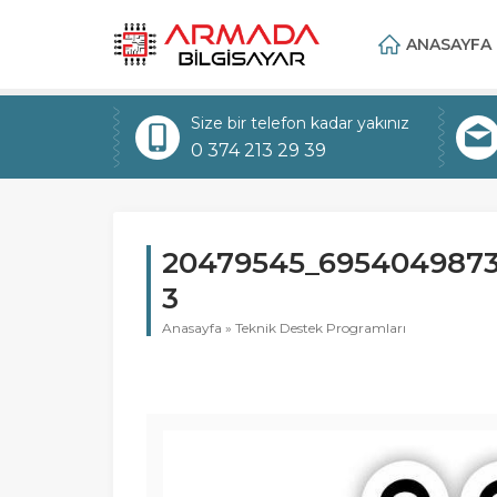
ANASAYFA
Size bir telefon kadar yakınız
0 374 213 29 39
20479545_6954049873
3
Anasayfa
»
Teknik Destek Programları