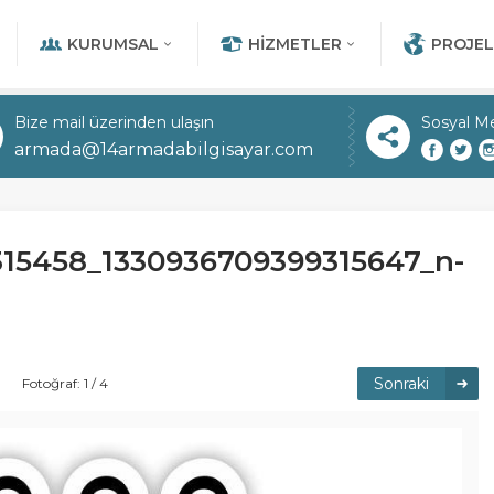
KURUMSAL
HIZMETLER
PROJEL
Bize mail üzerinden ulaşın
Sosyal M
armada@14armadabilgisayar.com
15458_1330936709399315647_n-
Sonraki
Fotoğraf: 1 / 4