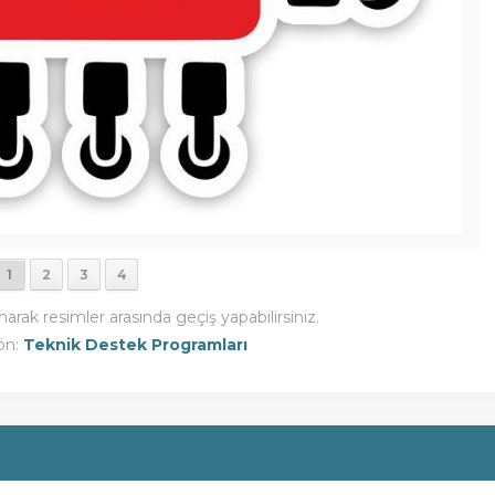
1
2
3
4
narak resimler arasında geçiş yapabilirsiniz.
ön:
Teknik Destek Programları