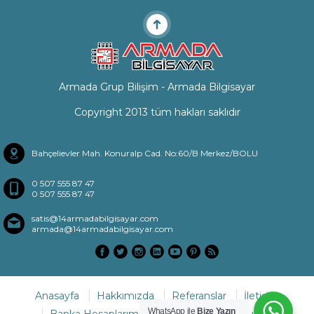
Armada Grup Bilişim - Armada Bilgisayar
Copyright 2013 tüm hakları saklıdır
Bahçelievler Mah. Konuralp Cad. No:60/B Merkez/BOLU
0 507 555 87 47
0 507 555 87 47
satis@14armadabilgisayar.com
armada@14armadabilgisayar.com
Anasayfa
Hakkımızda
Referanslar
İletişim
WhatsApp ile
Bize Yazın