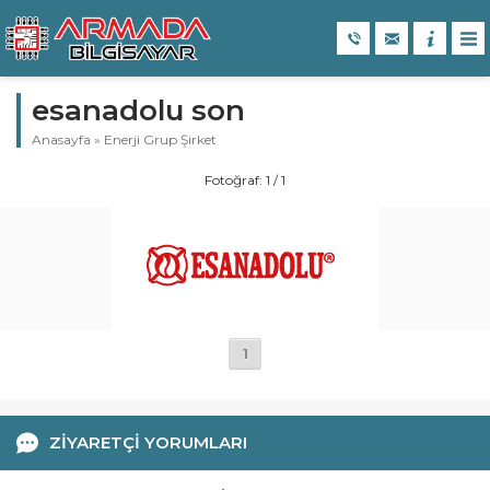
esanadolu son
Anasayfa
»
Enerji Grup Şirket
Fotoğraf: 1 / 1
1
ZİYARETÇİ YORUMLARI