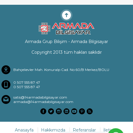
Armada Grup Bilişim - Armada Bilgisayar
Copyright 2013 tüm hakları saklıdır
Bahçelievler Mah. Konuralp Cad. No:60/B Merkez/BOLU
0 507 555 87 47
0 507 555 87 47
satis@14armadabilgisayar.com
armada@14armadabilgisayar.com
Anasayfa
Hakkımızda
Referanslar
İletişim