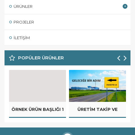
ÜRÜNLER
PROJELER
İLETIŞIM
POPÜLER ÜRÜNLER
ÖRNEK ÜRÜN BAŞLIĞI 1
ÜRETIM TAKIP VE
Ö
OTOMASYON
SISTEMLERI