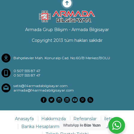
Armada Grup Bilişim - Armada Bilgisayar
Copyright 2013 tüm hakları saklıdır
Bahçelievler Mah. Konuralp Cad. No:60/B Merkez/BOLU
0 507 555 87 47
0 507 555 87 47
satis@14armadabilgisayar.com
armada@14armadabilgisayar.com
Anasayfa
Hakkımızda
Referanslar
İletişim
WhatsApp ile
Bize Yazın
Banka Hesaplarımız
Sıkça Sorulan Sorular