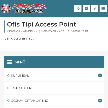
Ofis Tipi Access Point
Anasayfa
»
Ürünler
»
Ağ Çözümleri
»
Ofis Tipi Access Point
İçerik bulunamadı.
MENÜ
KURUMSAL
FOTO GALERI
ÇÖZÜM ORTAKLARIMIZ