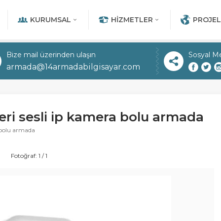
KURUMSAL
HIZMETLER
PROJEL
Bize mail üzerinden ulaşın
Sosyal M
armada@14armadabilgisayar.com
eri sesli ip kamera bolu armada
a bolu armada
Fotoğraf: 1 / 1