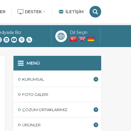
ER
DESTEK
İLETIŞIM
edyada Biz
Dil Seçin
MENÜ
KURUMSAL
FOTO GALERI
ÇÖZÜM ORTAKLARIMIZ
ÜRÜNLER