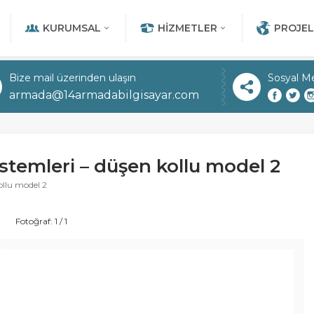
KURUMSAL
HIZMETLER
PROJEL
Bize mail üzerinden ulaşın
Sosyal M
armada@14armadabilgisayar.com
stemleri – düşen kollu model 2
ollu model 2
Fotoğraf: 1 / 1