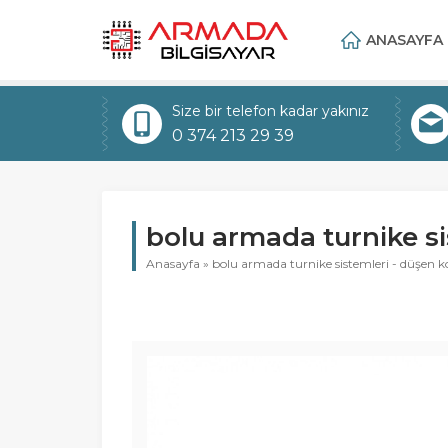
ANASAYFA
Size bir telefon kadar yakınız
0 374 213 29 39
bolu armada turnike si
Anasayfa
»
bolu armada turnike sistemleri - düşen k