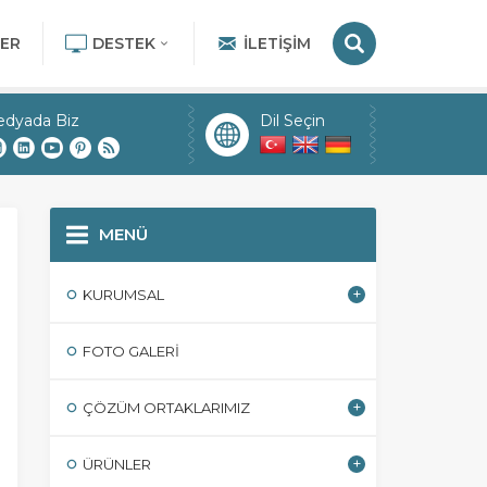
ER
DESTEK
İLETIŞIM
edyada Biz
Dil Seçin
MENÜ
KURUMSAL
FOTO GALERI
ÇÖZÜM ORTAKLARIMIZ
ÜRÜNLER