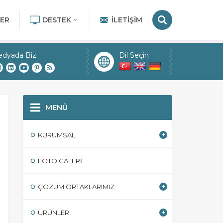
ER
DESTEK
İLETIŞIM
edyada Biz
Dil Seçin
MENÜ
KURUMSAL
FOTO GALERI
ÇÖZÜM ORTAKLARIMIZ
ÜRÜNLER