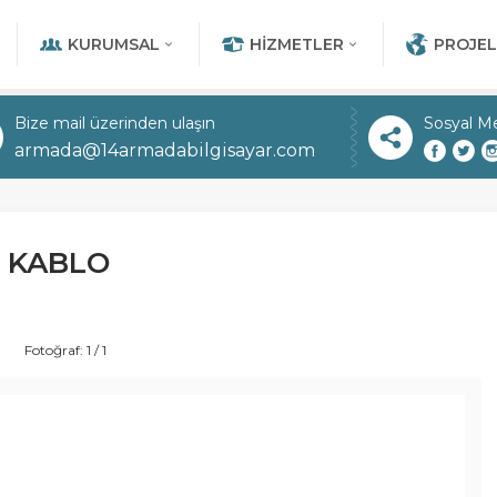
KURUMSAL
HIZMETLER
PROJEL
Bize mail üzerinden ulaşın
Sosyal M
armada@14armadabilgisayar.com
 KABLO
Fotoğraf: 1 / 1