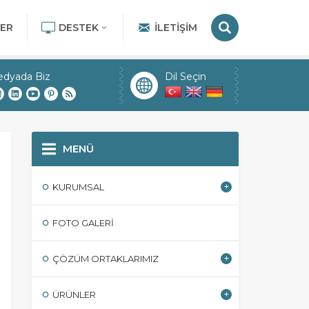
ER
DESTEK
İLETIŞIM
edyada Biz
Dil Seçin
MENÜ
KURUMSAL
FOTO GALERI
ÇÖZÜM ORTAKLARIMIZ
ÜRÜNLER