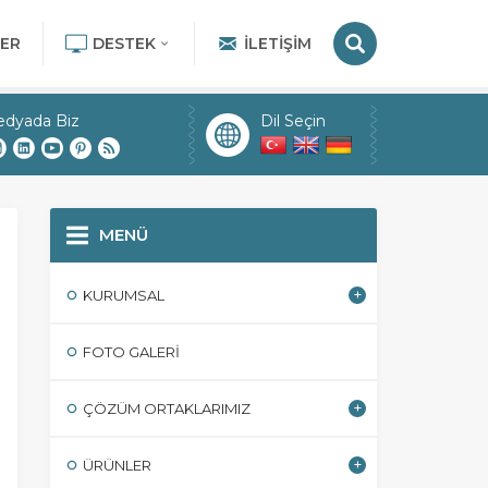
ER
DESTEK
İLETIŞIM
edyada Biz
Dil Seçin
MENÜ
KURUMSAL
FOTO GALERI
ÇÖZÜM ORTAKLARIMIZ
ÜRÜNLER