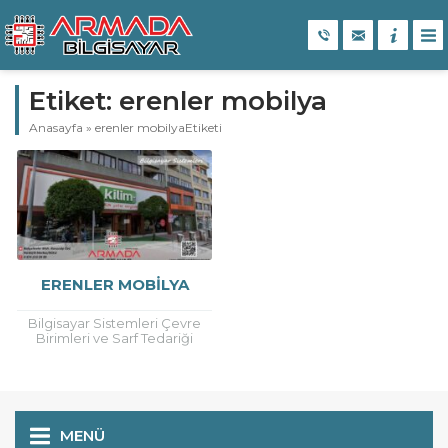
Etiket:
erenler mobilya
Anasayfa
»
erenler mobilyaEtiketi
ERENLER MOBİLYA
Bilgisayar Sistemleri Çevre
Birimleri ve Sarf Tedariği
Teknik Servis Hizmeti
MENÜ