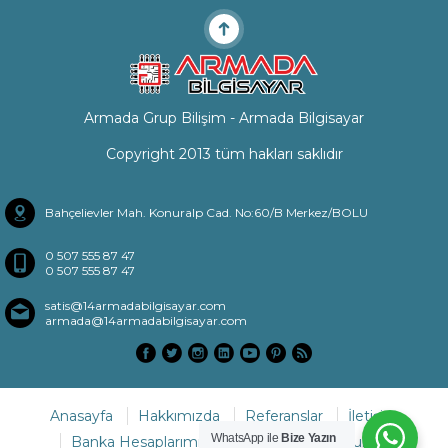
Armada Grup Bilişim - Armada Bilgisayar
Copyright 2013 tüm hakları saklıdır
Bahçelievler Mah. Konuralp Cad. No:60/B Merkez/BOLU
0 507 555 87 47
0 507 555 87 47
satis@14armadabilgisayar.com
armada@14armadabilgisayar.com
Anasayfa
Hakkımızda
Referanslar
İletişim
WhatsApp ile
Bize Yazın
Banka Hesaplarımız
Sıkça Sorulan Sorular