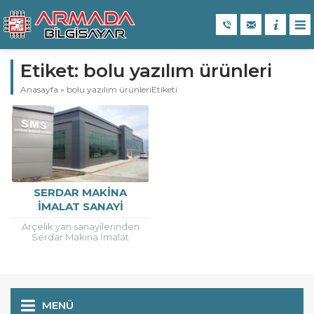
Etiket:
bolu yazılım ürünleri
Anasayfa
»
bolu yazılım ürünleriEtiketi
SERDAR MAKINA
İMALAT SANAYI
FABRIKA 1
Arçelik yan sanayilerinden
Serdar Makina İmalat
Sanayi’de bilişim
ihtiyaçlarında teknoloji
partneri olarak Armada’ yı
tercih etti … Bolu Bilgisayar
Firması...
MENÜ