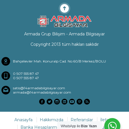
Armada Grup Bilişim - Armada Bilgisayar
Copyright 2013 tüm hakları saklıdır
Bahçelievler Mah. Konuralp Cad. No:60/B Merkez/BOLU
0 507 555 87 47
0 507 555 87 47
satis@14armadabilgisayar.com
armada@14armadabilgisayar.com
Anasayfa
Hakkımızda
Referanslar
İletişim
WhatsApp ile
Bize Yazın
Banka Hesaplarımız
Sıkça Sorulan Sorular