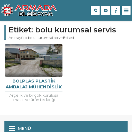
Etiket:
bolu kurumsal servis
Anasayfa
»
bolu kurumsal servisEtiketi
BOLPLAS PLASTIK
AMBALAJ MÜHENDISLIK
SAN.TIC LTD.ŞTI.
Arçelik ve birçok kuruluşa
imalat ve ürün tedariği
sağlayan Bolplas’ da bilişim
ihtiyaçlarında teknoloji
partneri olarak Armada’ yı
tercih etti...
MENÜ