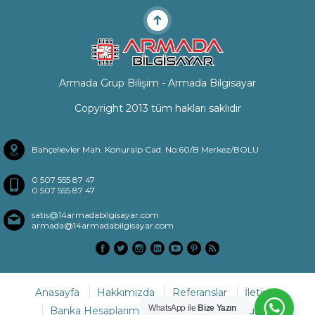
Armada Grup Bilişim - Armada Bilgisayar
Copyright 2013 tüm hakları saklıdır
Bahçelievler Mah. Konuralp Cad. No:60/B Merkez/BOLU
0 507 555 87 47
0 507 555 87 47
satis@14armadabilgisayar.com
armada@14armadabilgisayar.com
Anasayfa
Hakkımızda
Referanslar
İletişim
WhatsApp ile
Bize Yazın
Banka Hesaplarımız
Sıkça Sorulan Sorular