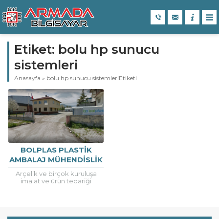
Etiket:
bolu hp sunucu
sistemleri
Anasayfa
»
bolu hp sunucu sistemleriEtiketi
BOLPLAS PLASTIK
AMBALAJ MÜHENDISLIK
SAN.TIC LTD.ŞTI.
Arçelik ve birçok kuruluşa
imalat ve ürün tedariği
sağlayan Bolplas’ da bilişim
ihtiyaçlarında teknoloji
partneri olarak Armada’ yı
tercih etti...