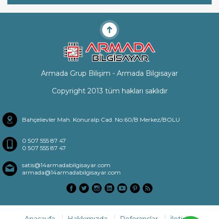
Armada Grup Bilişim - Armada Bilgisayar
Copyright 2013 tüm hakları saklıdır
Bahçelievler Mah. Konuralp Cad. No:60/B Merkez/BOLU
0 507 555 87 47
0 507 555 87 47
satis@14armadabilgisayar.com
armada@14armadabilgisayar.com
Anasayfa
Hakkımızda
Referanslar
İletişim